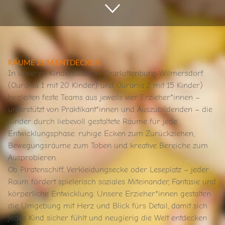
RÄUME ZUM ENTDECKEN!
In unseren Kinderläden in Charlottenburg-Wilmersdorf
(Ourania 1 mit 20 Kinder) und Ourania 2 mit 15 Kinder)
begleiten feste Teams aus jeweils vier Erzieher*innen –
unterstützt von Praktikant*innen und Auszubildenden – die
Kinder durch liebevoll gestaltete Räume für jede
Entwicklungsphase: ruhige Ecken zum Zurückziehen,
Bewegungsräume zum Toben und kreative Bereiche zum
Ausprobieren.
Ob Piratenschiff, Verkleidungsecke oder Leseplatz – jeder
Raum fördert spielerisch soziales Miteinander, Fantasie und
körperliche Entwicklung. Unsere Erzieher*innen gestalten
die Umgebung mit Herz und Blick fürs Detail, damit sich
jedes Kind sicher fühlt und neugierig die Welt entdecken